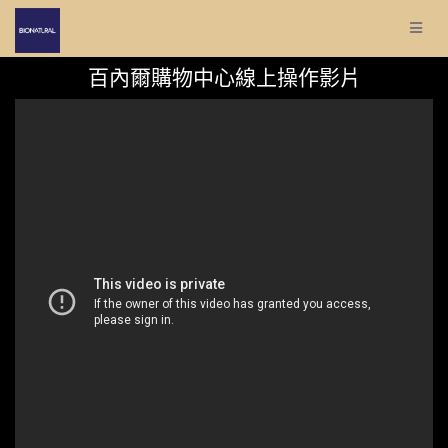
Toggl
naviga
百內爾購物中心線上操作影片